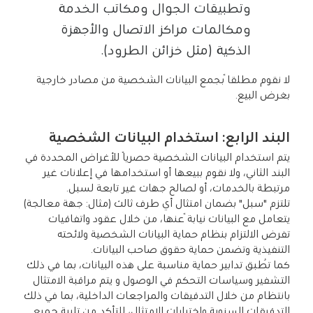
وتطبيقات الجوال ومكاتب الخدمة
ومكالمات مراكز الاتصال والأجهزة
الذكية (مثل خزائن الطرود).
لا نقوم مطلقاً بجمع البيانات الشخصية من مصادر خارجية
بغرض البيع.
البند الرابع: استخدام البيانات الشخصية
يتم استخدام البيانات الشخصية حصريًا للأغراض المحددة في
البند الثاني، ولا نقوم ببيعها أو استخدامها في إعلانات غير
مرتبطة بالخدمات، أو لصالح جهات غير تابعة لسبل.
تلتزم "سبل" بضمان امتثال أي طرف ثالث (مثال: جهة معالجة)
يتعامل مع البيانات نيابةً عنها، من خلال عقود واتفاقيات
تفرض الالتزام بنظام حماية البيانات الشخصية ولائحته
التنفيذية وتضمن حماية حقوق صاحب البيانات.
كما تُطبق تدابير حماية مناسبة على هذه البيانات، بما في ذلك
التشفير وسياسات التحكم في الوصول و يتم مراقبة الامتثال
بانتظام من خلال التدقيقات والمراجعات الداخلية، بما في ذلك
التدقيقات السنوية واختبارات الامتثال، للتأكد من تلبية جميع