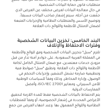
متطلبات قانون حماية البيانات الشخصية.
في حال معالجة البيانات لغرض مختلف عن الغرض الذي
جُمعت من أجله، سيتم إشعار صاحب البيانات مسبقًا،
وتوضيح الأسس والمتطلبات النظامية والإجراءات المتبعة
لضمان الامتثال للأنظمة واللوائح ذات العلاقة.
البند الخامس: تخزين البيانات الشخصية
وفترات الاحتفاظ والإتلاف
تلتزم "سبل" بتخزين البيانات الشخصية وفق للوائح والأنظمة
في المملكة العربية السعودية، على خوادم آمنة تُدار من قبل
مزودي خدمات معتمدين، مع ضمان الامتثال الكامل لكافة
الأنظمة واللوائح ذات العلاقة. وتطبق "سبل" ضوابط فنية
وتنظيمية صارمة تشمل التشفير، وإجراءات التحكم في
الوصول، وإدارة المخاطر، وذلك وفقًا للسياسات الوطنية
للأمن السيبراني، ومعايير ISO/IEC 27001، وأفضل
الممارسات الدولية.
يتم الاحتفاظ بالبيانات الشخصية فقط للمدة اللازمة لتحقيق
الأغراض المحددة في إشعار الخصوصية، أو وفقًا للمتطلبات
النظامية واللوائح المعمول بها. وعند انتهاء الغرض من جمع