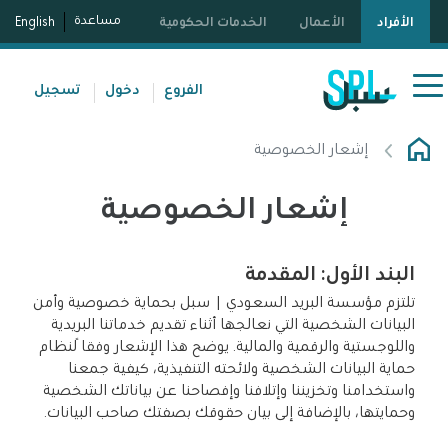
مساعدة
الأفراد
الأعمال
الخدمات الحكومية
English
الفروع
دخول
تسجيل
إشعار الخصوصية
إشعار الخصوصية
البند الأول: المقدمة
تلتزم مؤسسة البريد السعودي | سبل بحماية خصوصية وأمن
البيانات الشخصية التي نعالجها أثناء تقديم خدماتنا البريدية
واللوجستية والرقمية والمالية. يوضح هذا الإشعار وفقاً لنظام
حماية البيانات الشخصية ولائحته التنفيذية، كيفية جمعنا
واستخدامنا وتخزيننا وإتلافنا وإفصاحنا عن بياناتك الشخصية
وحمايتها، بالإضافة إلى بيان حقوقك بصفتك صاحب البيانات.