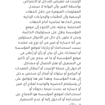
الإنترنت قد تتعرض للتدخل أو الاعتراض
بواسطة الغير، وأن البوابة لا تستبدل
المعلومات المتوفرة من خلال الجهات
الرسمية وأن الطلبات والإجراءات الإدارية
يمكن اتخاذها مباشرة أمام الجهات
المختصة. وعليه، فان اللجوء إلى موقع
المؤسسة يظل على مسئوليتك الخاصة،
ونحن لا نكون بأي حال من الأحوال مسئولين
عن أية خسارة أو ضرر من أي نوع قد تتكبده
بسبب استخدامك أو زيارتك لموقع المؤسسة
أو اعتمادك على أي بيان أو رأي أو إعلان في
موقع المؤسسة أو ما قد ينجم عن أي تأخير
في التشغيل أو تعثر الاتصال أو مشاكل
الدخول إلى شبكة الإنترنت أو أعطال المعدات
أو البرامج أو سلوك أو أفكار أي شخص يدخل
إلى هذه المؤسسة. وبهذا تقر هنا وتوافق على
أن وسيلتكم الحصرية والوحيدة لعلاج أي ضرر
أو خسارة قد تحدث نتيجة دخولك أو
استخدامك لموقع المؤسسة هو الامتناع عن
استخدامه أو الدخول إليه أو عدم الاستمرار
في ذلك.